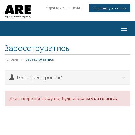
Українська
Вхід
Переглянути кошик
Togg
navig
Зареєструватись
Головна
Зареєструватись
Вже зареєстровані?
Для створення аккаунту, будь-ласка
замовте щось