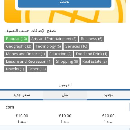
بحث
تصفح الإضافات حسب التصنيف
Popular (10)
Arts and Entertainment (3)
Business (6)
Geographic (2)
Technology (6)
Services (16)
Money and Finance (1)
Education (2)
Food and Drink (1)
Leisure and Recreation (1)
Shopping (8)
Real Estate (2)
Novelty (1)
Other (11)
الدومين
تجديد
نقل
سعر جديد
.com
£10.00
£10.00
£10.00
1 سنة
1 سنة
1 سنة