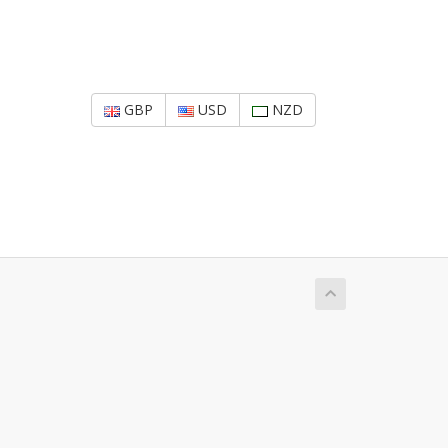
GBP
USD
NZD