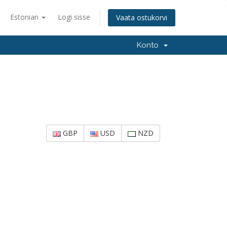
Estonian
Logi sisse
Vaata ostukorvi
Konto
GBP
USD
NZD