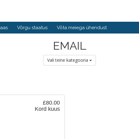
baas
Võrgu staatus
Võta meiega ühendust
EMAIL
Vali teine kategooria
£80.00
Kord kuus