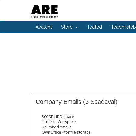
Avaleht
Store
Teated
Teadmiste
Company Emails
(3 Saadaval)
500GB HDD space
1TB transfer space
unlimited emails
OwnOffice - for file storage